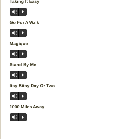
Taking It Easy
Lecteur
Vm
P
audio
Go For A Walk
Lecteur
Vm
P
audio
Magique
Vm
P
Stand By Me
Vm
P
Itsy Bitsy Day Or Two
Vm
P
1000 Miles Away
Vm
P